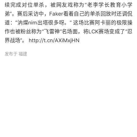
续完成对位单杀，被网友戏称为“老李学长教育小学
弟”。赛后采访中，Faker看着自己的单杀回放时还调侃
道：“汭燦nim出塔很多呀。” 这场比赛阿卡丽的极限操
作也被粉丝称为“飞雷神”名场面，将LCK赛场变成了“忍
界战场”。 http://t.cn/AXiMxjHN
发布于 福建