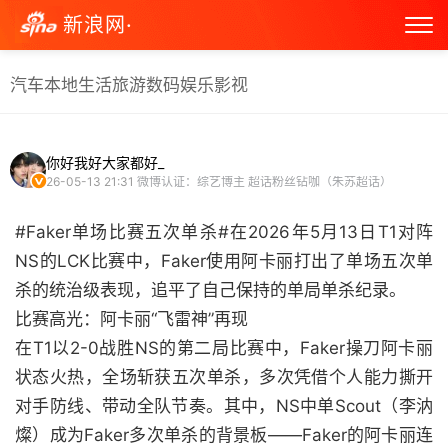
新浪网·
汽车
本地生活
旅游
数码
娱乐
影视
你好我好大家都好_
26-05-13 21:31
微博认证：综艺博主 超话粉丝钻咖（朱苏超话）
#Faker单场比赛五次单杀#在2026年5月13日T1对阵
NS的LCK比赛中，Faker使用阿卡丽打出了单场五次单
杀的统治级表现，追平了自己保持的单局单杀纪录。
比赛高光：阿卡丽“飞雷神”再现
在T1以2-0战胜NS的第二局比赛中，Faker操刀阿卡丽
状态火热，全场斩获五次单杀，多次凭借个人能力撕开
对手防线、带动全队节奏。其中，NS中单Scout（李汭
燦）成为Faker多次单杀的背景板——Faker的阿卡丽连