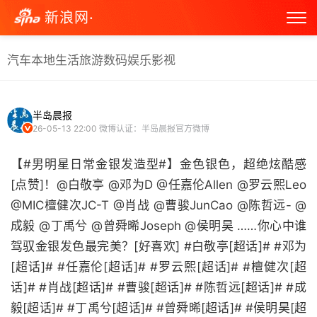
新浪网·
汽车
本地生活
旅游
数码
娱乐
影视
半岛晨报
26-05-13 22:00
微博认证：半岛晨报官方微博
【#男明星日常金银发造型#】金色银色，超绝炫酷感
[点赞]！@白敬亭 @邓为D @任嘉伦Allen @罗云熙Leo
@MIC檀健次JC-T @肖战 @曹骏JunCao @陈哲远- @
成毅 @丁禹兮 @曾舜晞Joseph @侯明昊 ……你心中谁
驾驭金银发色最完美？[好喜欢] ​​​#白敬亭[超话]# #邓为
[超话]# #任嘉伦[超话]# #罗云熙[超话]# #檀健次[超
话]# #肖战[超话]# #曹骏[超话]# #陈哲远[超话]# #成
毅[超话]# #丁禹兮[超话]# #曾舜晞[超话]# #侯明昊[超