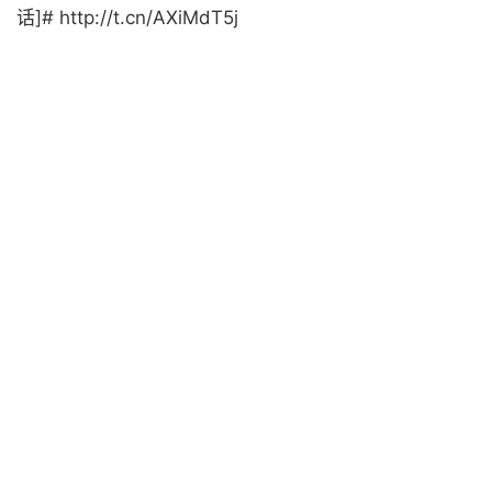
话]# http://t.cn/AXiMdT5j