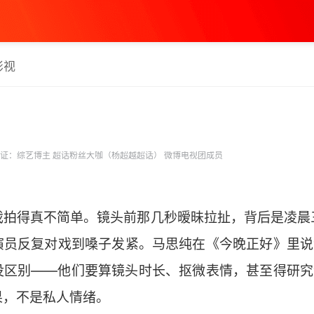
影视
证：综艺博主 超话粉丝大咖（杨超越超话） 微博电视团成员
戏拍得真不简单。镜头前那几秒暧昧拉扯，背后是凌晨
演员反复对戏到嗓子发紧。马思纯在《今晚正好》里说“
没区别——他们要算镜头时长、抠微表情，甚至得研究“
果，不是私人情绪。