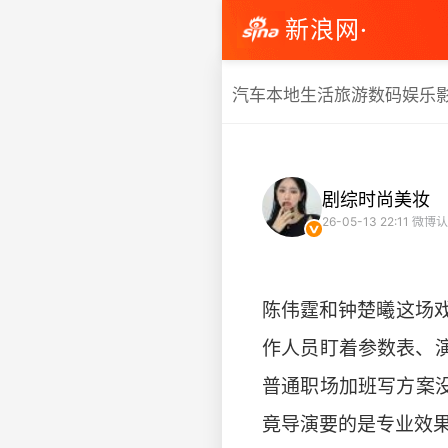
新浪网·
汽车
本地生活
旅游
数码
娱乐
剧综时尚美妆
26-05-13 22:11
微博认
陈伟霆和钟楚曦这场
作人员盯着参数表、
普通职场加班写方案
竟导演要的是专业效