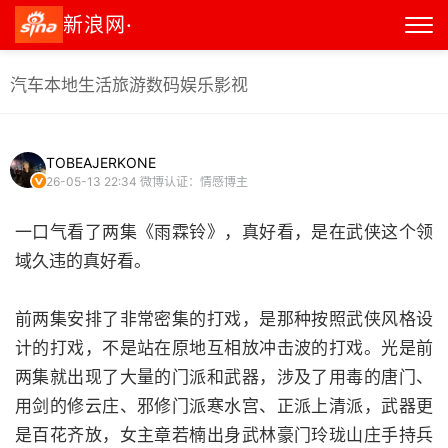
新浪网·
汽车
本地生活
旅游
数码
娱乐
影视
TOBEAJERKONE
26-05-13 22:34
微博认证：情感博主
一口气看了两集《雨霖铃》，真好看，是在武侠这个领
域久违的真好看。
前两集安排了非常密集的打戏，是那种按照武侠风格设
计的打戏，不是站在原地互相放冲击波的打戏。光是前
两集就出现了大量的门派和武器，涉及了用毒的唐门、
用剑的修云庄、邪修门派寒水宫、正派上清派，武器更
是百花齐放，女主章若楠出身武林豪门玲珑山庄手持兵