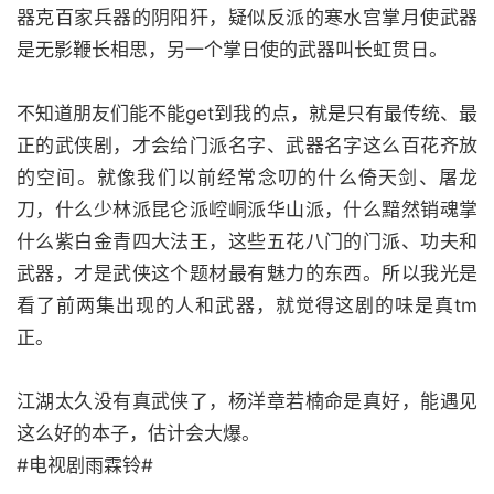
器克百家兵器的阴阳犴，疑似反派的寒水宫掌月使武器
是无影鞭长相思，另一个掌日使的武器叫长虹贯日。
不知道朋友们能不能get到我的点，就是只有最传统、最
正的武侠剧，才会给门派名字、武器名字这么百花齐放
的空间。就像我们以前经常念叨的什么倚天剑、屠龙
刀，什么少林派昆仑派崆峒派华山派，什么黯然销魂掌
什么紫白金青四大法王，这些五花八门的门派、功夫和
武器，才是武侠这个题材最有魅力的东西。所以我光是
看了前两集出现的人和武器，就觉得这剧的味是真tm
正。
江湖太久没有真武侠了，杨洋章若楠命是真好，能遇见
这么好的本子，估计会大爆。
#电视剧雨霖铃#