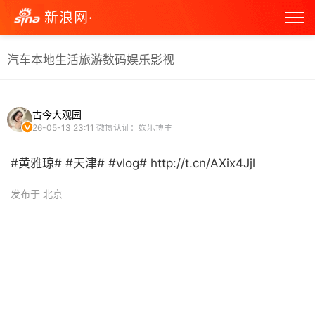
新浪网·
汽车
本地生活
旅游
数码
娱乐
影视
古今大观园
26-05-13 23:11
微博认证：娱乐博主
#黄雅琼# #天津# #vlog# http://t.cn/AXix4Jjl ​
发布于 北京