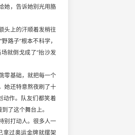
给她，告诉她别光用胳
，额头上的汗顺着发梢往
野路子”根本不科学，
场就倒戈成了“抬沙发
唱跳零基础，就把每一个
，她还特意熬夜刷了十
划动作。队友们都笑着
搬到了这个舞台上。
的特别打动人。很多人一
己拿过奥运金牌就摆架