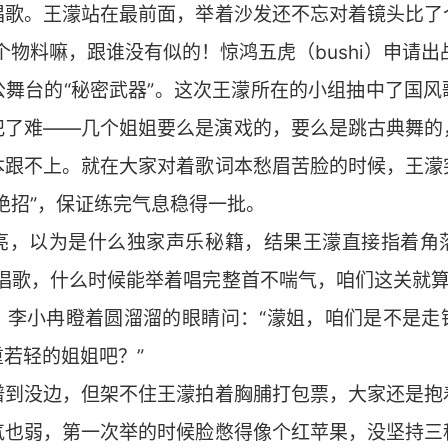
唱歌。王濛站在最前面，举着沙发还不忘对着镜头比了
个物料嘛，跟谁没有似的！惊鸿五虎（bushi）申请出
三公舞台的“秘密武器”。这次王濛所在的小组抽中了国
犯了难——几个姐姐要么是演戏的，要么是跳古典舞的
本跟不上。就在大家对着歌词本愁眉苦脸的时候，王濛
绝招”，保证练完气息稳得一批。
睛一亮，以为是什么独家声乐秘籍，结果王濛直接指着角
唱歌，什么时候能举着唱完整首不喘气，咱们这关就算
，李小冉瞪着圆溜溜的眼睛问：“濛姐，咱们是不是走
若轻的姐姐吧？”
离谱到没边，但架不住王濛拍着胸脯打包票，大家还是
气也弱，第一次举的时候脸憋得像个红苹果，没坚持三