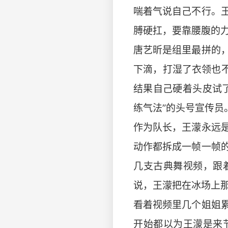
喘着气说自己不行。
膊硬扛，要靠腰腹的
​​唐艺昕是组里最拼
下滴，打湿了衣领也
结果自己硬着头皮试
练气法”的头号宣传员
​​作为队长，王濛永
动作都拆成一帧一帧
几支古典舞视频，跟
说，王濛把在冰场上那
​​看着视频里几个姐
开始都以为王濛是来