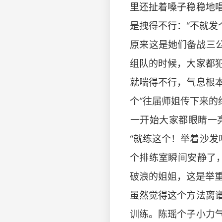
里还扯着嗓子稳稳地
是拽得不行：“不就发
​​原来这是她们备战
组队的时候，大家都
就喘得不行，气息根
个“往届师姐传下来的
​​一开始大家都眼
“就练这个！举着沙发
个排练室瞬间安静了
破浪的姐姐，这是举重
​​虽然觉得这个方法
训练。陈瑶个子小力