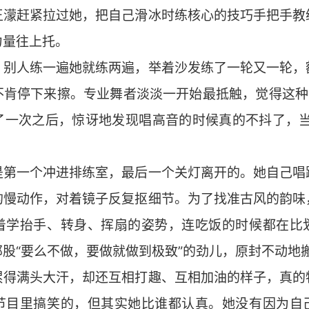
王濛赶紧拉过她，把自己滑冰时练核心的技巧手把手教
力量往上托。
的，别人练一遍她就练两遍，举着沙发练了一轮又一轮
不肯停下来擦。专业舞者淡淡一开始最抵触，觉得这种“
了一次之后，惊讶地发现唱高音的时候真的不抖了，当
。
远是第一个冲进排练室，最后一个关灯离开的。她自己
的慢动作，对着镜子反复抠细节。为了找准古风的韵味
着学抬手、转身、挥扇的姿势，连吃饭的时候都在比
股“要么不做，要做就做到极致”的劲儿，原封不动地
姐累得满头大汗，却还互相打趣、互相加油的样子，真
节目里搞笑的，但其实她比谁都认真。她没有因为自