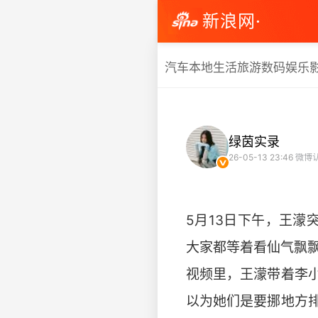
新浪网·
汽车
本地生活
旅游
数码
娱乐
绿茵实录
26-05-13 23:46
微博
5月13日下午，王濛
大家都等着看仙气飘
​​视频里，王濛带着
以为她们是要挪地方