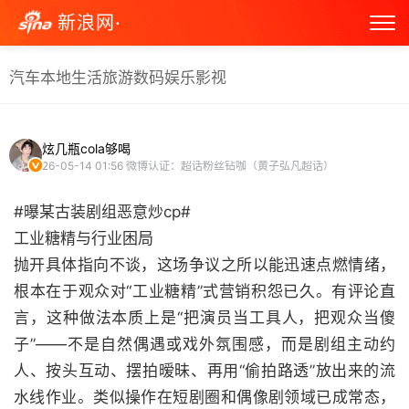
新浪网·
汽车
本地生活
旅游
数码
娱乐
影视
炫几瓶cola够喝
26-05-14 01:56
微博认证：超话粉丝钻咖（黄子弘凡超话）
#曝某古装剧组恶意炒cp#
工业糖精与行业困局
抛开具体指向不谈，这场争议之所以能迅速点燃情绪，
根本在于观众对“工业糖精”式营销积怨已久。有评论直
言，这种做法本质上是“把演员当工具人，把观众当傻
子”——不是自然偶遇或戏外氛围感，而是剧组主动约
人、按头互动、摆拍暧昧、再用“偷拍路透”放出来的流
水线作业。类似操作在短剧圈和偶像剧领域已成常态，