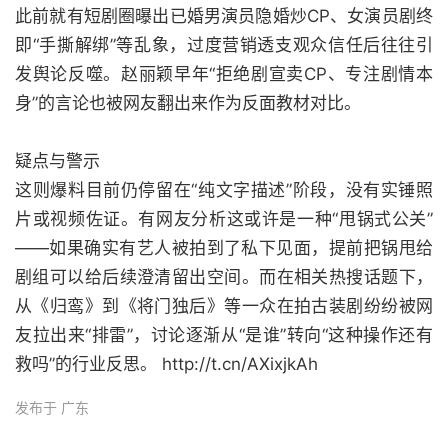
此前就有短剧圈曝出已婚男演员隐婚炒CP、女演员剧终
即“手撕解绑”等乱象，过度营销透支观众信任后往往引
发舆论反噬。赵丽颖早年“拒绝剧宣卖CP、专注剧情本
身”的言论也被网友翻出来作为反面教材对比。
疑点与警示
这则爆料目前仍停留在“纯文字描述”阶段，没有实锤照
片或视频佐证。有网友分析这或许是一种“甩锅式公关”
——如果确实有艺人被拍到了私下见面，提前把锅甩给
剧组可以给后续澄清留出空间。而在相关热搜话题下，
从《归鸾》到《将门独后》等一众在拍古装剧纷纷被网
友拉出来“排雷”，讨论逐渐从“是谁”转向“这种操作还有
救吗”的行业反思。 http://t.cn/AXixjkAh
发布于 广东