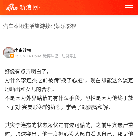
新浪网·
汽车
本地生活
旅游
数码
娱乐
影视
序岛逢椿
26-05-14 06:49
微博认证：动漫博主
好像有点弄明白了，
为什么李连杰之前被传“换了心脏”，现在却能这么淡定
地晒出和女儿的合照。
不是因为外界瞎猜的有什么手段，恐怕是因为他终于放
下了对“完美形象”的执念，学会了跟病痛和解。
其实李连杰的状态起伏是有迹可循的，之前甲亢最严重
时，眼球突出，他一度担心没人愿意看见自己，那是他