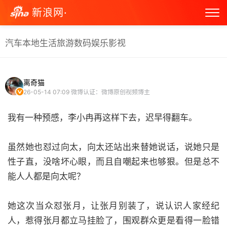
新浪网·
汽车
本地生活
旅游
数码
娱乐
影视
离奇猫
26-05-14 07:09
微博认证：微博原创视频博主
我有一种预感，李小冉再这样下去，迟早得翻车。
虽然她也怼过向太，向太还站出来替她说话，说她只是
性子直，没啥坏心眼，而且自嘲起来也够狠。但是总不
能人人都是向太呢？
她这次当众怼张月，让张月别装了，说认识人家经纪
人，惹得张月都立马挂脸了，围观群众更是看得一脸错