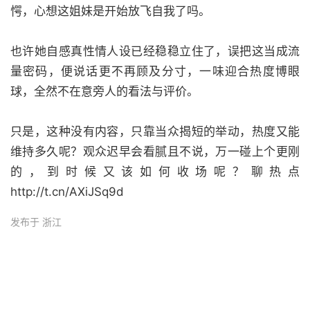
愕，心想这姐妹是开始放飞自我了吗。
也许她自感真性情人设已经稳稳立住了，误把这当成流
量密码，便说话更不再顾及分寸，一味迎合热度博眼
球，全然不在意旁人的看法与评价。
只是，这种没有内容，只靠当众揭短的举动，热度又能
维持多久呢？观众迟早会看腻且不说，万一碰上个更刚
的，到时候又该如何收场呢？聊热点
http://t.cn/AXiJSq9d
发布于 浙江