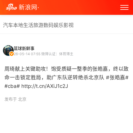
新浪网·
汽车
本地生活
旅游
数码
娱乐
影视
篮球新鲜事
26-05-14 07:55
微博认证：体育博主
周琦献上关键助攻！饱受质疑一整季的张皓嘉，终以致
命一击锁定胜局，助广东队逆转绝杀北京队 #张皓嘉#
#cba# http://t.cn/AXiJ1c2J ​
发布于 北京