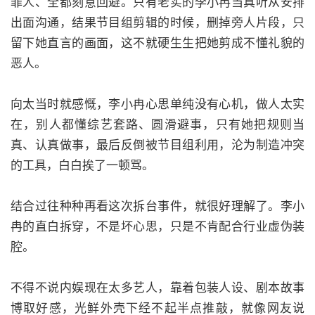
罪人、全都刻意回避。只有老实的李小冉当真听从安排
出面沟通，结果节目组剪辑的时候，删掉旁人片段，只
留下她直言的画面，这不就硬生生把她剪成不懂礼貌的
恶人。
向太当时就感慨，李小冉心思单纯没有心机，做人太实
在，别人都懂综艺套路、圆滑避事，只有她把规则当
真、认真做事，最后反倒被节目组利用，沦为制造冲突
的工具，白白挨了一顿骂。
结合过往种种再看这次拆台事件，就很好理解了。李小
冉的直白拆穿，不是坏心思，只是不肯配合行业虚伪装
腔。
不得不说内娱现在太多艺人，靠着包装人设、剧本故事
博取好感，光鲜外壳下经不起半点推敲，就像网友说