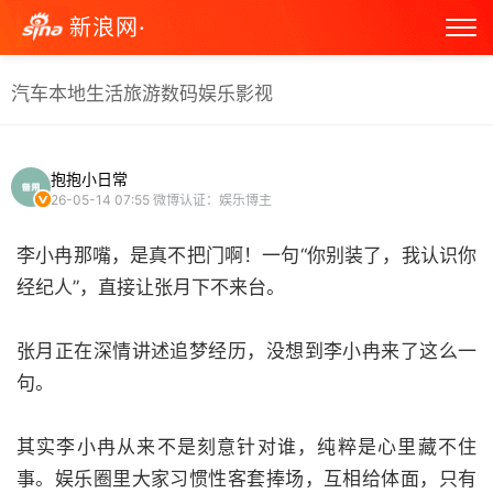
新浪网·
汽车
本地生活
旅游
数码
娱乐
影视
抱抱小日常
26-05-14 07:55
微博认证：娱乐博主
李小冉那嘴，是真不把门啊！一句“你别装了，我认识你
经纪人”，直接让张月下不来台。
张月正在深情讲述追梦经历，没想到李小冉来了这么一
句。
其实李小冉从来不是刻意针对谁，纯粹是心里藏不住
事。娱乐圈里大家习惯性客套捧场，互相给体面，只有