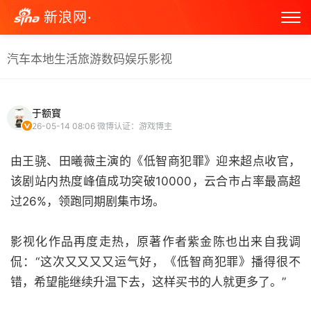
新浪网·
汽车
本地生活
旅游
数码
娱乐
影视
于额寳
26-05-14 08:06
微博认证：游戏博主
由王骁、田曦薇主演的《低智商犯罪》迎来超点收官，
该剧站内热度峰值成功突破10000，云合市占率最高超
过26%，领跑同期剧集市场。
影视化作品再度走热，原著作者紫金陈也出来自我调
侃：“这次又又又又运气好，《低智商犯罪》播得很不
错，希望能继续升温下去，这样买书的人就更多了。”