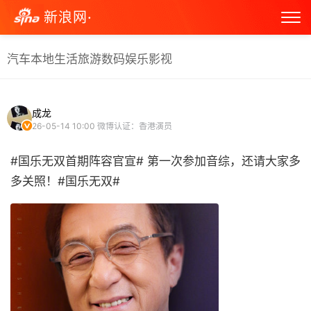
新浪网·
汽车
本地生活
旅游
数码
娱乐
影视
成龙
26-05-14 10:00
微博认证：香港演员
#国乐无双首期阵容官宣# 第一次参加音综，还请大家多
多关照！#国乐无双# ​