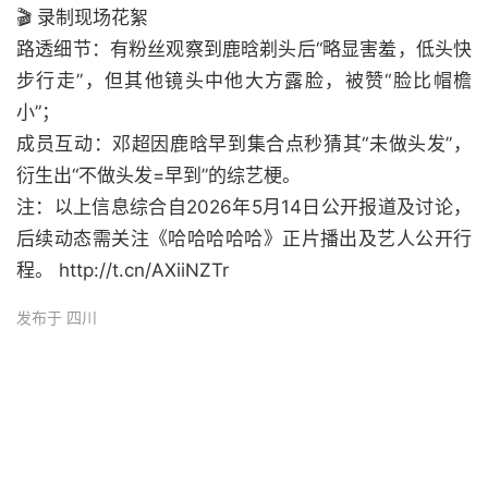
🎬 录制现场花絮
路透细节：有粉丝观察到鹿晗剃头后“略显害羞，低头快
步行走”，但其他镜头中他大方露脸，被赞“脸比帽檐
小”；
成员互动：邓超因鹿晗早到集合点秒猜其“未做头发”，
衍生出“不做头发=早到”的综艺梗。
注：以上信息综合自2026年5月14日公开报道及讨论，
后续动态需关注《哈哈哈哈哈》正片播出及艺人公开行
程。 http://t.cn/AXiiNZTr
发布于 四川