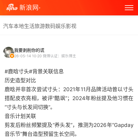
新浪网·
汽车
本地生活
旅游
数码
娱乐
影视
我要剥削你的谎
26-05-14 10:20
微博认证：娱乐博主
#鹿晗寸头#背景关联信息
历史造型对比
鹿晗并非首次尝试寸头：2021年11月品牌活动曾以寸头
搭配皮衣亮相，被评“酷飒”；2024年粉丝提及他习惯在
“寸头与长发间切换”。
音乐计划关联
剪发后粉丝频繁提及“养头发”，推测为2026年“Gapday
音乐节”舞台造型预留生长空间。