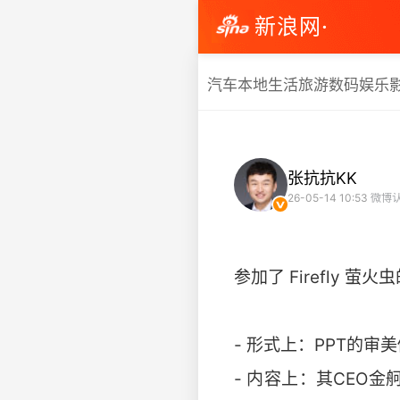
新浪网·
汽车
本地生活
旅游
数码
娱乐
张抗抗KK
26-05-14 10:53
微博认
参加了 Firefly 
- 形式上：PPT的审
- 内容上：其CEO