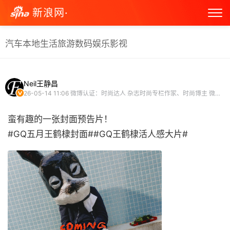
新浪网·
汽车
本地生活
旅游
数码
娱乐
影视
Neil王静昌
26-05-14 11:06
微博认证：时尚达人 杂志时尚专栏作家、时尚博主 微博尤物志合作达人
蛮有趣的一张封面预告片！
#GQ五月王鹤棣封面##GQ王鹤棣活人感大片# ​​​