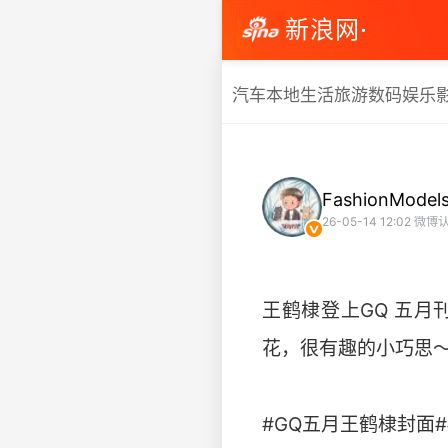
新浪网·
汽车
本地生活
旅游
数码
娱乐
FashionModel
26-05-14 12:02
微博认
王鹤棣登上GQ 五
花，很有趣的小巧思
#GQ五月王鹤棣封面#