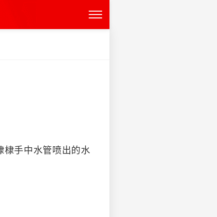
棣棣手中水管喷出的水