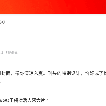
影视
s
证：时尚博主
月刊封面，带你清凉入夏。刊头的特别设计，恰好成了
～
#GQ王鹤棣活人感大片# ​