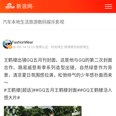
新浪网·
汽车
本地生活
旅游
数码
娱乐
影视
FashionWear
26-05-14 12:13
微博认证：时尚博主 微博原创视频博主
王鹤棣出镜GQ五月刊封面，这是他与GQ的第二次封面
合作。路易威登新季系列造型出镜，自然绿意作为背
景，清凉夏日氛围感拉满，松弛帅气的少年感扑面而来
～
#王鹤棣[超话]##GQ五月王鹤棣封面##GQ王鹤棣活人
感大片# ​