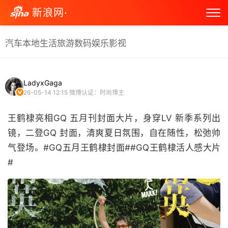
新浪网·
汽车
本地生活
旅游
数码
娱乐
影视
LadyxGaga
26-05-14 12:15
微博认证：时尚博主
王鹤棣亮相GQ 五月刊封面大片，身穿LV 新季系列出
镜，二登GQ 封面，清爽夏日氛围，自在随性，松弛帅
气登场。#GQ五月王鹤棣封面##GQ王鹤棣活人感大片
# ​