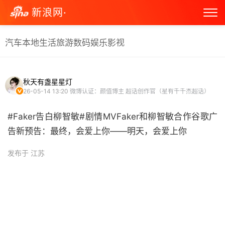
新浪网·
汽车
本地生活
旅游
数码
娱乐
影视
秋天有盏星星灯
26-05-14 13:20
微博认证：颜值博主 超话创作官（星有千千杰超话）
#Faker告白柳智敏#剧情MVFaker和柳智敏合作谷歌广
告新预告：最终，会爱上你——明天，会爱上你 ​
发布于 江苏