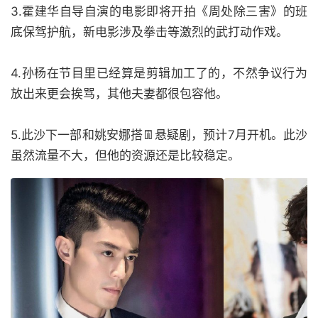
3.霍建华自导自演的电影即将开拍《周处除三害》的班
底保驾护航，新电影涉及拳击等激烈的武打动作戏。
4.孙杨在节目里已经算是剪辑加工了的，不然争议行为
放出来更会挨骂，其他夫妻都很包容他。
5.此沙下一部和姚安娜搭👖悬疑剧，预计7月开机。此沙
虽然流量不大，但他的资源还是比较稳定。