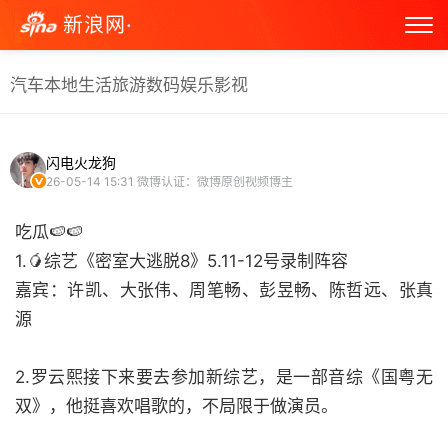
新浪网·
汽车
本地生活
旅游
数码
娱乐
影视
闪电火龙狗
26-05-14 15:31
微博认证：微博原创视频博主
吃瓜🍉🍉
1.🥭综艺《密室大逃脱8》5.11-12号录制阵容
嘉宾：许凯、大张伟、周笔畅、彭昱畅、陈哲远、张真
源
2.罗云熙接下来要去参加新综艺，是一部音综《国粤无
双》，他挺喜欢唱歌的，不局限于做演员。