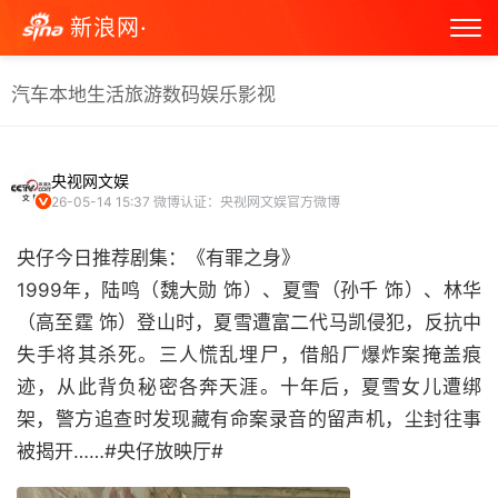
新浪网·
汽车
本地生活
旅游
数码
娱乐
影视
央视网文娱
26-05-14 15:37
微博认证：央视网文娱官方微博
央仔今日推荐剧集：《有罪之身》
1999年，陆鸣（魏大勋 饰）、夏雪（孙千 饰）、林华
（高至霆 饰）登山时，夏雪遭富二代马凯侵犯，反抗中
失手将其杀死。三人慌乱埋尸，借船厂爆炸案掩盖痕
迹，从此背负秘密各奔天涯。十年后，夏雪女儿遭绑
架，警方追查时发现藏有命案录音的留声机，尘封往事
被揭开……#央仔放映厅#