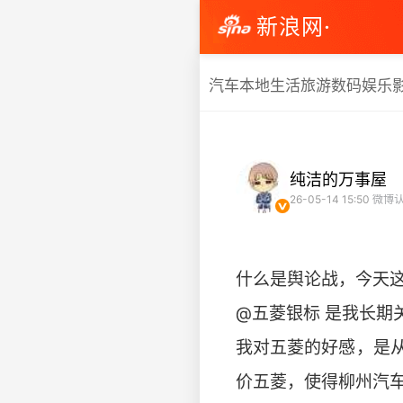
新浪网·
汽车
本地生活
旅游
数码
娱乐
纯洁的万事屋
26-05-14 15:50
微博认
什么是舆论战，今天
@五菱银标 是我长期
我对五菱的好感，是
价五菱，使得柳州汽