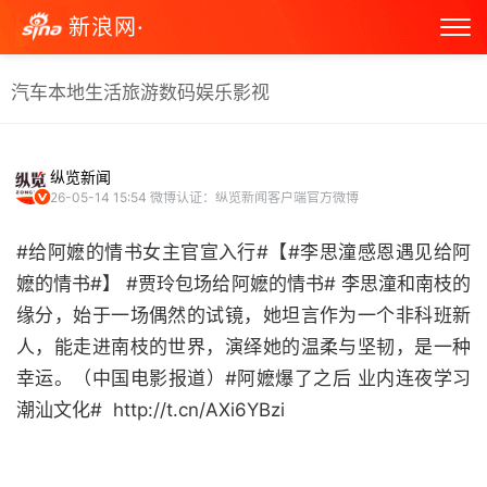
新浪网·
汽车
本地生活
旅游
数码
娱乐
影视
纵览新闻
26-05-14 15:54
微博认证：纵览新闻客户端官方微博
#给阿嬷的情书女主官宣入行#【#李思潼感恩遇见给阿
嬷的情书#】 #贾玲包场给阿嬷的情书# 李思潼和南枝的
缘分，始于一场偶然的试镜，她坦言作为一个非科班新
人，能走进南枝的世界，演绎她的温柔与坚韧，是一种
幸运。（中国电影报道）#阿嬷爆了之后 业内连夜学习
潮汕文化# ​​​​ http://t.cn/AXi6YBzi ​