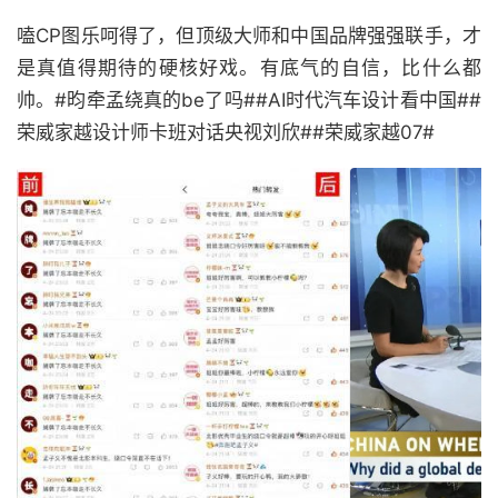
嗑CP图乐呵得了，但顶级大师和中国品牌强强联手，才
是真值得期待的硬核好戏。有底气的自信，比什么都
帅。#昀牵孟绕真的be了吗##AI时代汽车设计看中国##
荣威家越设计师卡班对话央视刘欣##荣威家越07#