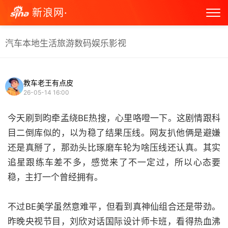
新浪网·
汽车
本地生活
旅游
数码
娱乐
影视
教车老王有点皮
26-05-14 16:00
今天刷到昀牵孟绕BE热搜，心里咯噔一下。这剧情跟科
目二倒库似的，以为稳了结果压线。网友扒他俩是避嫌
还是真掰了，那劲头比琢磨车轮为啥压线还认真。其实
追星跟练车差不多，感觉来了不一定过，所以心态要
稳，主打一个曾经拥有。
不过BE美学虽然意难平，但看到真神仙组合还是带劲。
昨晚央视节目，刘欣对话国际设计师卡班，看得热血沸