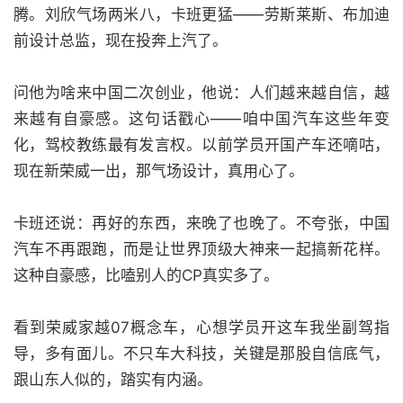
腾。刘欣气场两米八，卡班更猛——劳斯莱斯、布加迪
前设计总监，现在投奔上汽了。
问他为啥来中国二次创业，他说：人们越来越自信，越
来越有自豪感。这句话戳心——咱中国汽车这些年变
化，驾校教练最有发言权。以前学员开国产车还嘀咕，
现在新荣威一出，那气场设计，真用心了。
卡班还说：再好的东西，来晚了也晚了。不夸张，中国
汽车不再跟跑，而是让世界顶级大神来一起搞新花样。
这种自豪感，比嗑别人的CP真实多了。
看到荣威家越07概念车，心想学员开这车我坐副驾指
导，多有面儿。不只车大科技，关键是那股自信底气，
跟山东人似的，踏实有内涵。