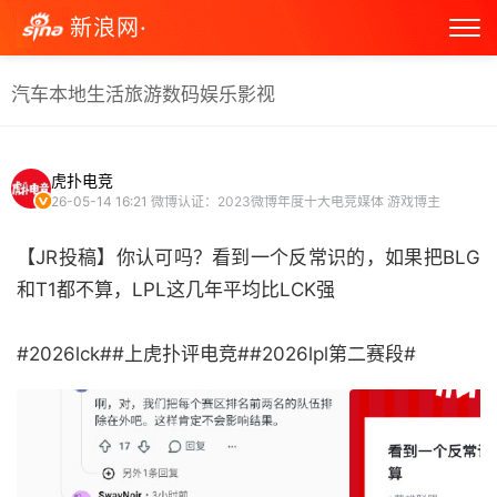
新浪网·
汽车
本地生活
旅游
数码
娱乐
影视
虎扑电竞
26-05-14 16:21
微博认证：2023微博年度十大电竞媒体 游戏博主
【JR投稿】你认可吗？看到一个反常识的，如果把BLG
和T1都不算，LPL这几年平均比LCK强
#2026lck##上虎扑评电竞##2026lpl第二赛段# ​