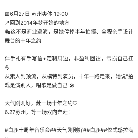
📅6月27日 苏州奥体 19:00
📍回到2014年梦开始的地方
🎭这不是商业巡演，是她停掉半年拍摄、全程亲手设计
舞台的十年之约
伴手礼有手写信+定制周边，非盈利回馈，亏损自己扛
💪
从素人到顶流，从模特到演员，十年一路走来，她说"拍
戏是演别人，唱歌是做自己"🎤
天气刚刚好，赴一场十年之约🤍
6.27苏州，等一场双向奔赴！
#白鹿十周年音乐会##天气刚刚好##白鹿##仪式感拉满