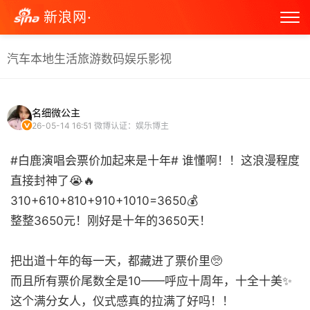
新浪网·
汽车
本地生活
旅游
数码
娱乐
影视
名细微公主
26-05-14 16:51
微博认证：娱乐博主
#白鹿演唱会票价加起来是十年# 谁懂啊！！这浪漫程度
直接封神了😭🔥
310+610+810+910+1010=3650💰
整整3650元！刚好是十年的3650天！
把出道十年的每一天，都藏进了票价里🥺
而且所有票价尾数全是10——呼应十周年，十全十美✨
这个满分女人，仪式感真的拉满了好吗！！