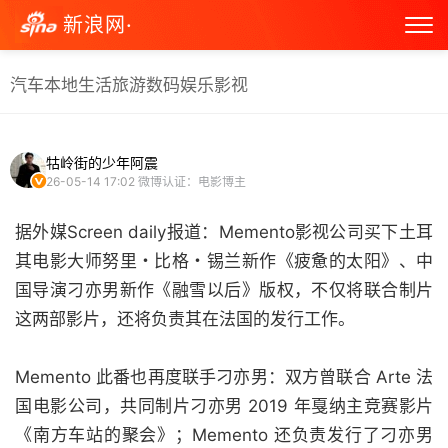
新浪网·
汽车
本地生活
旅游
数码
娱乐
影视
牯岭街的少年阿震
26-05-14 17:02
微博认证：电影博主
据外媒Screen daily报道：Memento影视公司买下土耳
其电影大师努里・比格・锡兰新作《疲惫的太阳》、中
国导演刁亦男新作《融雪以后》版权，不仅将联合制片
这两部影片，还将负责其在法国的发行工作。
Memento 此番也再度联手刁亦男：双方曾联合 Arte 法
国电影公司，共同制片刁亦男 2019 年戛纳主竞赛影片
《南方车站的聚会》；Memento 还负责发行了刁亦男