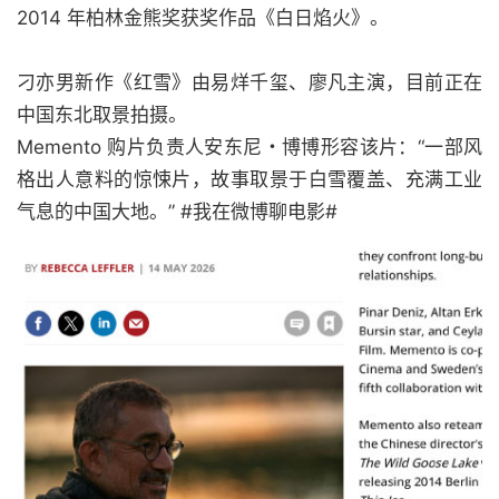
2014 年柏林金熊奖获奖作品《白日焰火》。
刁亦男新作《红雪》由易烊千玺、廖凡主演，目前正在
中国东北取景拍摄。
Memento 购片负责人安东尼・博博形容该片：“一部风
格出人意料的惊悚片，故事取景于白雪覆盖、充满工业
气息的中国大地。” #我在微博聊电影#