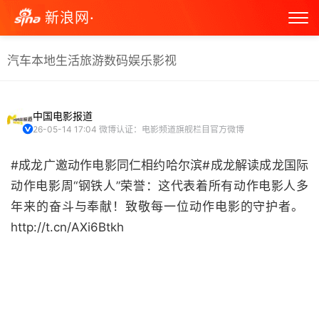
新浪网·
汽车
本地生活
旅游
数码
娱乐
影视
中国电影报道
26-05-14 17:04
微博认证：电影频道旗舰栏目官方微博
#成龙广邀动作电影同仁相约哈尔滨#成龙解读成龙国际
动作电影周“钢铁人”荣誉：这代表着所有动作电影人多
年来的奋斗与奉献！致敬每一位动作电影的守护者。 ​​​​
http://t.cn/AXi6Btkh ​