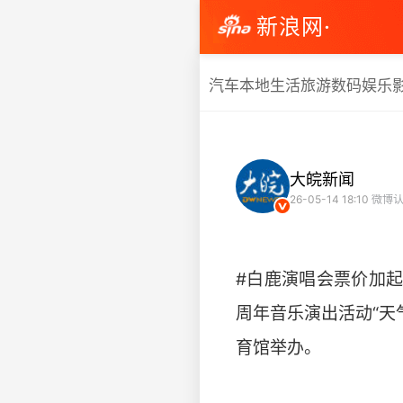
新浪网·
汽车
本地生活
旅游
数码
娱乐
大皖新闻
26-05-14 18:10
微博认
#白鹿演唱会票价加起
周年音乐演出活动“天
育馆举办。