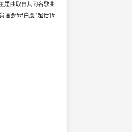
主题曲取自其同名歌曲
会##白鹿[超话]#