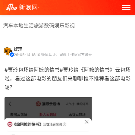
新浪网·
汽车
本地生活
旅游
数码
娱乐
影视
娱理
26-05-14 18:10
微博认证：娱理工作室官方账号
#贾玲包场给阿嬷的情书#贾玲给《阿嬷的情书》云包场
啦，看过这部电影的朋友们来聊聊推不推荐看这部电影
呢？ ​