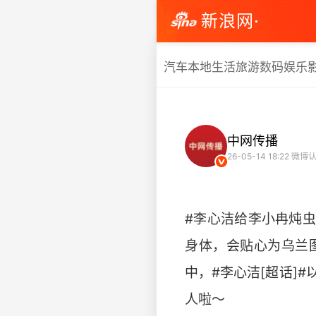
新浪网·
汽车
本地生活
旅游
数码
娱乐
中网传播
26-05-14 18:22
微博认
#李心洁给李小冉炖
身体，会贴心为乌兰
中，#李心洁[超话]
人啦～ ​