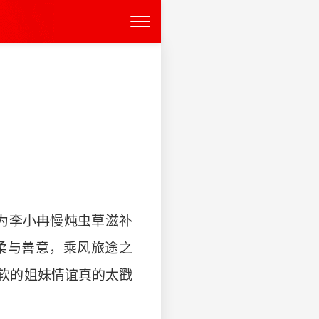
为李小冉慢炖虫草滋补
柔与善意，乘风旅途之
柔软的姐妹情谊真的太戳