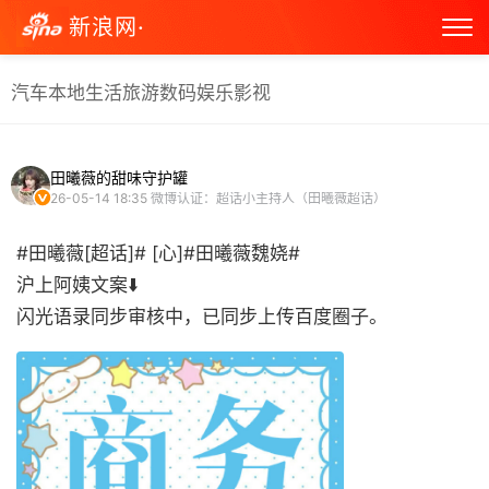
新浪网·
汽车
本地生活
旅游
数码
娱乐
影视
田曦薇的甜味守护罐
26-05-14 18:35
微博认证：超话小主持人（田曦薇超话）
#田曦薇[超话]# [心]#田曦薇魏娆#
沪上阿姨文案⬇️
闪光语录同步审核中，已同步上传百度圈子。 ​