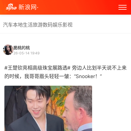
新浪网·
汽车
本地生活
旅游
数码
娱乐
影视
脆桃的桃
26-05-14 19:49
#王楚钦亮相高级珠宝展路透# 旁边人比划半天说不上来
的时候，我哥哥眉头轻轻一皱：“Snooker！” ​