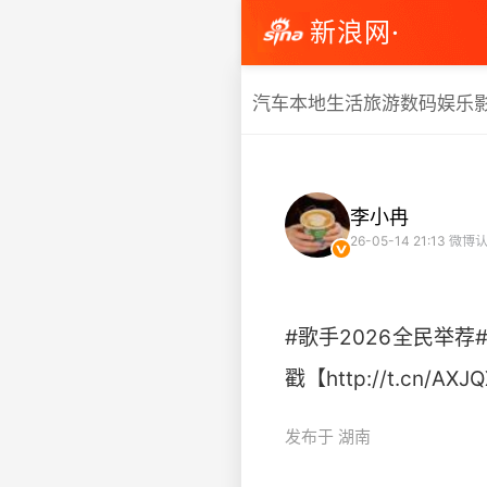
新浪网·
汽车
本地生活
旅游
数码
娱乐
李小冉
26-05-14 21:13
微博认
#歌手2026全民举
戳【http://t.cn/AX
发布于 湖南