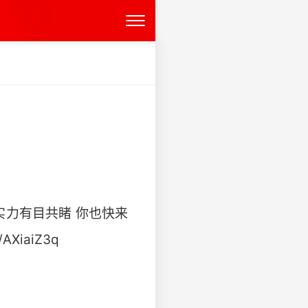
实力有目共睹 你也快来
XiaiZ3q ​