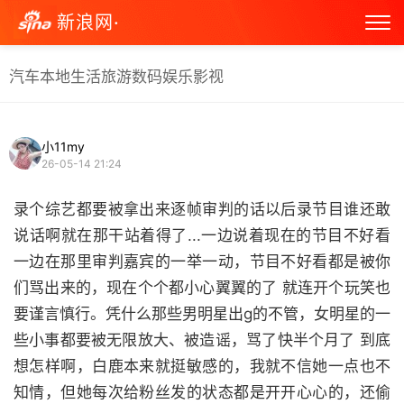
新浪网·
汽车
本地生活
旅游
数码
娱乐
影视
小11my
26-05-14 21:24
录个综艺都要被拿出来逐帧审判的话以后录节目谁还敢
说话啊就在那干站着得了...一边说着现在的节目不好看
一边在那里审判嘉宾的一举一动，节目不好看都是被你
们骂出来的，现在个个都小心翼翼的了 就连开个玩笑也
要谨言慎行。凭什么那些男明星出g的不管，女明星的一
些小事都要被无限放大、被造谣，骂了快半个月了 到底
想怎样啊，白鹿本来就挺敏感的，我就不信她一点也不
知情，但她每次给粉丝发的状态都是开开心心的，还偷