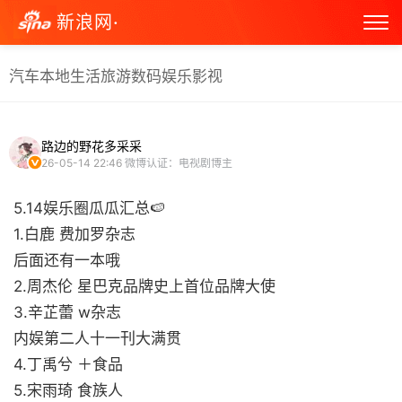
新浪网·
汽车
本地生活
旅游
数码
娱乐
影视
路边的野花多采采
26-05-14 22:46
微博认证：电视剧博主
5.14娱乐圈瓜瓜汇总🍉
1.白鹿 费加罗杂志
后面还有一本哦
2.周杰伦 星巴克品牌史上首位品牌大使
3.辛芷蕾 w杂志
内娱第二人十一刊大满贯
4.丁禹兮 ＋食品
5.宋雨琦 食族人