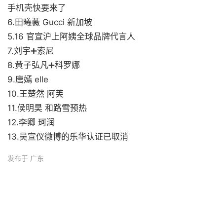
手机壳快要来了
6.田曦薇 Gucci 新加坡
5.16 官宣沪上阿姨全球品牌代言人
7.刘宇➕索尼
8.黄子弘凡➕科罗娜
9.唐嫣 elle
10.王楚然 阿芙
11.侯明昊 和路雪预热
12.李卿 珂润
13.吴宣仪微博的乐华认证已取消
发布于 广东