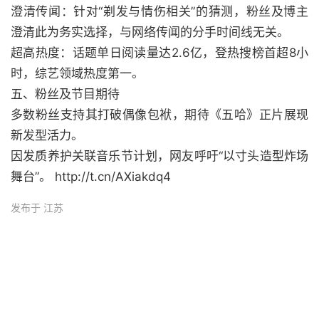
澄清传闻：针对“剃发与情伤相关”的猜测，粉丝及博主
澄清此为务实选择，与网络传闻的分手时间线无关。
超高热度：话题单日阅读量达2.6亿，登热搜榜首超8小
时，综艺领域热度第一。
五、粉丝及节目期待
多数粉丝支持其打破偶像包袱，期待《五哈》正片展现
新发型活力。
因发质养护关联音乐节计划，网友呼吁“以寸头造型炸场
舞台”。 http://t.cn/AXiakdq4
发布于 江苏