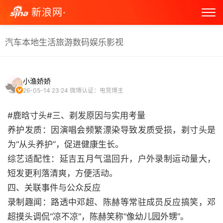
新浪网·
汽车
本地生活
旅游
数码
娱乐
影视
小渔娇娇
26-05-14 23:24
微博认证：电竞博主
#鹿晗寸头#三、剃发原因与实用考量
养护发质：因演唱会频繁漂染导致发质受损，剃寸头是
为“从头养护”，促进健康生长。
综艺适配性：延吉五月气温回升，户外录制运动量大，
短发更利落清爽，方便活动。
四、关联事件与公众反应
录制趣闻：路透中邓超、陈赫等常驻成员反应搞笑，邓
超摸头调侃“凉不凉”，陈赫笑称“像幼儿园外甥”。