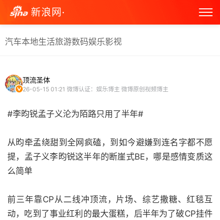
新浪网·
汽车
本地生活
旅游
数码
娱乐
影视
顶流圣体
26-05-15 01:21
微博认证：娱乐博主 微博原创视频博主
#李昀锐孟子义沦为陌路只用了半年#
从昀牵孟绕甜到全网疯磕，到如今避嫌到连名字都不愿
提，孟子义李昀锐这半年的断崖式BE，哪是感情变质这
么简单
前三年靠CP从二线冲顶流，片场、综艺撒糖、红毯互
动，吃到了事业红利的最大蛋糕，后半年为了破CP挂件