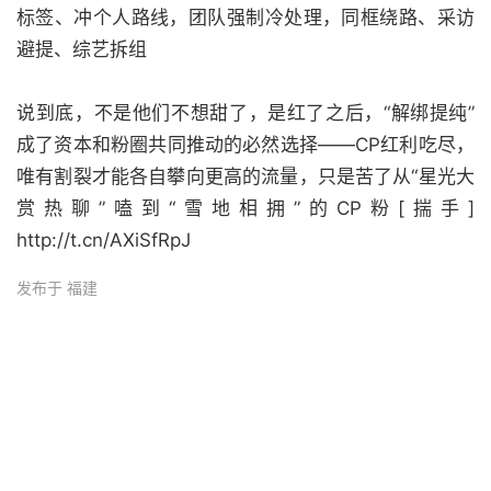
标签、冲个人路线，团队强制冷处理，同框绕路、采访
避提、综艺拆组
说到底，不是他们不想甜了，是红了之后，“解绑提纯”
成了资本和粉圈共同推动的必然选择——CP红利吃尽，
唯有割裂才能各自攀向更高的流量，只是苦了从“星光大
赏热聊”嗑到“雪地相拥”的CP粉[揣手]
http://t.cn/AXiSfRpJ
发布于 福建