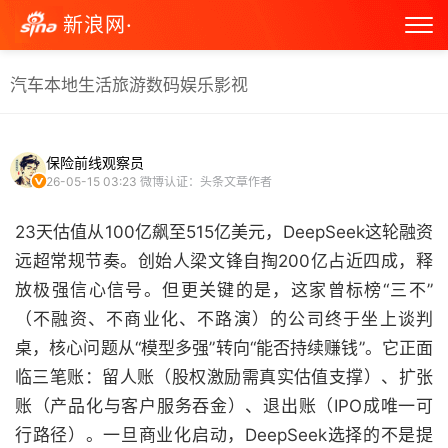
新浪网·
汽车
本地生活
旅游
数码
娱乐
影视
保险前线观察员
26-05-15 03:23
微博认证：头条文章作者
23天估值从100亿飙至515亿美元，DeepSeek这轮融资
远超常规节奏。创始人梁文锋自掏200亿占近四成，释
放极强信心信号。但更关键的是，这家曾标榜“三不”
（不融资、不商业化、不路演）的公司终于坐上谈判
桌，核心问题从“模型多强”转向“能否持续赚钱”。它正面
临三笔账：留人账（股权激励需真实估值支撑）、扩张
账（产品化与客户服务吞金）、退出账（IPO成唯一可
行路径）。一旦商业化启动，DeepSeek选择的不是提