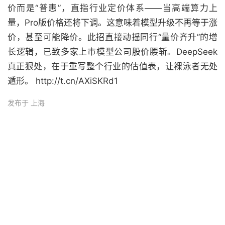
价而是“普惠”，直指行业定价体系——当高端算力上
量，Pro版价格还将下调。这意味着模型升级不再等于涨
价，甚至可能降价。此招直接动摇同行“量价齐升”的增
长逻辑，已致多家上市模型公司股价腰斩。DeepSeek
真正狠处，在于重写整个行业的估值表，让裸泳者无处
遁形。 http://t.cn/AXiSKRd1
发布于 上海