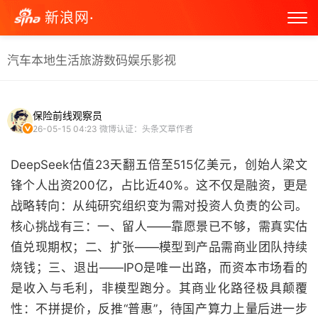
新浪网·
汽车
本地生活
旅游
数码
娱乐
影视
保险前线观察员
26-05-15 04:23
微博认证：头条文章作者
DeepSeek估值23天翻五倍至515亿美元，创始人梁文
锋个人出资200亿，占比近40%。这不仅是融资，更是
战略转向：从纯研究组织变为需对投资人负责的公司。
核心挑战有三：一、留人——靠愿景已不够，需真实估
值兑现期权；二、扩张——模型到产品需商业团队持续
烧钱；三、退出——IPO是唯一出路，而资本市场看的
是收入与毛利，非模型跑分。其商业化路径极具颠覆
性：不拼提价，反推“普惠”，待国产算力上量后进一步