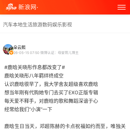
新浪网·
汽车
本地生活
旅游
数码
娱乐
影视
朵云熙
26-05-15 07:50
微博认证：母婴育儿博主
#鹿晗关晓彤作息都改变了#
鹿晗关晓彤八年羁绊终成空
认识鹿晗很早了，我大学舍友超级喜欢鹿晗
想当年刚有代购她专门去买了EXO正版专辑
每天爱不释手，对鹿晗的歌和舞蹈深谙于心
经常给我们“小演”一下
鹿晗生日当天，邓超陈赫的卡点祝福如约而至，唯独关