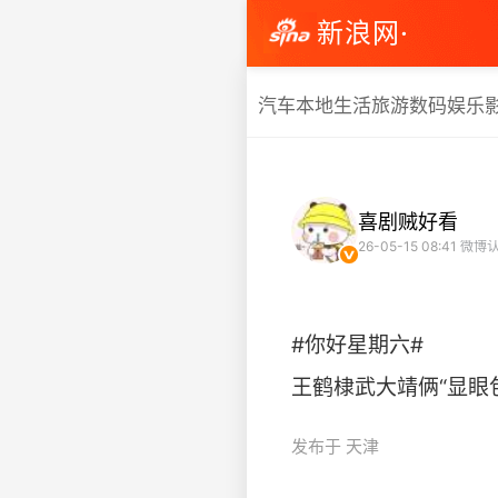
新浪网·
汽车
本地生活
旅游
数码
娱乐
喜剧贼好看
26-05-15 08:41
微博认
#你好星期六#
王鹤棣武大靖俩“显眼包”，
发布于 天津