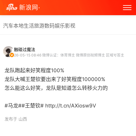
新浪网·
汽车
本地生活
旅游
数码
娱乐
影视
触碰过魔法
26-05-15 08:46
微博认证：体育博主 微博原创视频博主 区域号答主
龙队跑起来好笑程度100%
龙队大喊王楚钦要出来了好笑程度100000%
怎么能这么好笑，龙队是知道怎么转移火力的
#马龙##王楚钦# http://t.cn/AXiosw9V ​
发布于 山西