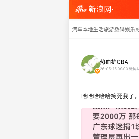
新浪网·
汽车
本地生活
旅游
数码
娱乐
热血护CBA
26-05-15 09:00
微博
哈哈哈哈哈笑死我了，你