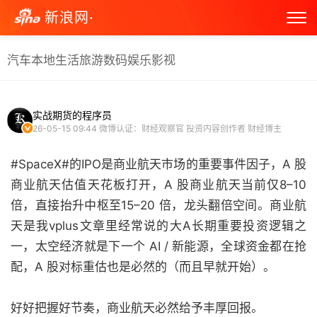
新浪网·
汽车
本地生活
旅游
数码
娱乐
影视
实战期货的程序员
26-05-15 09:44
微博认证：财经观察官 投资内容创作者 财经博主
#SpaceX#的IPO是商业航天市场的重要事件因子，A 股
商业航天估值天花板打开，A 股商业航天当前仅8–10
倍，直接抬升中枢至15–20 倍，龙头翻倍空间。商业航
天是我vplus文章里经常说的大A长期重要投资逻辑之
一，太空经济就是下一个 AI / 新能源，全球资金都在抢
配，A 股对标重估也是必然的（而且早就开始）。
好好把握好节奏，商业航天必然给予丰厚回报。