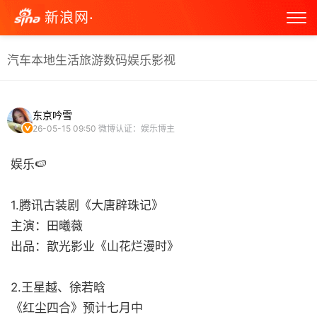
新浪网·
汽车
本地生活
旅游
数码
娱乐
影视
东京吟雪
26-05-15 09:50
微博认证：娱乐博主
娱乐🍉
1.腾讯古装剧《大唐辟珠记》
主演：田曦薇
出品：歆光影业《山花烂漫时》 ​​​
2.王星越、徐若晗
《红尘四合》预计七月中 ​​​