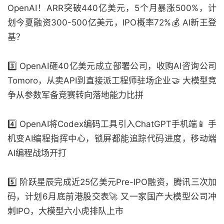
OpenAI！ARR突破440亿美元，5个月暴涨500%，计
划今夏融资300-500亿美元，IPO概率72%💰 AI新王登
基？
3️⃣ OpenAI砸40亿美元成立部署公司，收购AI咨询公司
Tomoro，从卖API到直接派工程师驻场企业🤝 大模型竞
争从参数军备竞赛转向落地能力比拼
4️⃣ OpenAI将Codex编码工具引入ChatGPT手机端📱 手
机变AI编程指挥中心，锁屏都能追踪代码进度，移动端
AI编程战场开打
5️⃣ 阶跃星辰完成近25亿美元Pre-IPO融资，腾讯三次加
码，计划6月底前港股交表🚀 又一家国产大模型公司冲
刺IPO，大模型六小虎排队上市