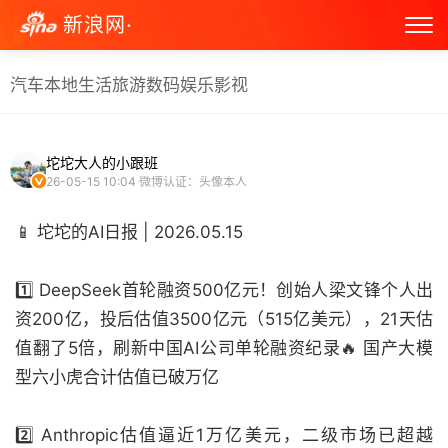
新浪网·
汽车
本地生活
旅游
数码
娱乐
影视
坨坨大人的小跟班
26-05-15 10:04
微博认证：头像本人
📱 坨坨的AI日报 | 2026.05.15
1️⃣ DeepSeek首轮融资500亿元！创始人梁文锋个人出
资200亿，投后估值3500亿元（515亿美元），21天估
值翻了5倍，刷新中国AI公司单轮融资纪录🔥 国产大模
型六小虎合计估值已破万亿
2️⃣ Anthropic估值逼近1万亿美元，二级市场已超越