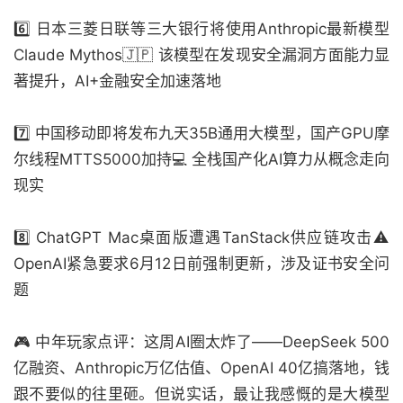
6️⃣ 日本三菱日联等三大银行将使用Anthropic最新模型
Claude Mythos🇯🇵 该模型在发现安全漏洞方面能力显
著提升，AI+金融安全加速落地
7️⃣ 中国移动即将发布九天35B通用大模型，国产GPU摩
尔线程MTTS5000加持💻 全栈国产化AI算力从概念走向
现实
8️⃣ ChatGPT Mac桌面版遭遇TanStack供应链攻击⚠️
OpenAI紧急要求6月12日前强制更新，涉及证书安全问
题
🎮 中年玩家点评：这周AI圈太炸了——DeepSeek 500
亿融资、Anthropic万亿估值、OpenAI 40亿搞落地，钱
跟不要似的往里砸。但说实话，最让我感慨的是大模型