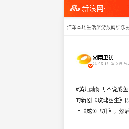
新浪网·
汽车
本地生活
旅游
数码
娱乐
湖南卫视
26-05-15 10:10
微博认
#黄灿灿你再不说咸鱼
的新剧《玫瑰丛生》即
上《咸鱼飞升》，然后开始疯