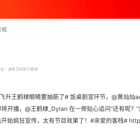
影视
证：湖南卫视官方微博
飞升王鹤棣眼睛要抽筋了# 饭桌剧宣环节，@黄灿灿ac
将开播，@王鹤棣_Dylan 在一旁贴心追问“还有呢？
狂宣传，太有节目效果了！#亲爱的客栈# http://t.cn