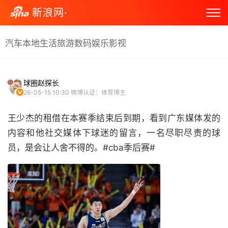
新浪网·
汽车
本地生活
旅游
数码
娱乐
影视
球圈赵探长
26-05-15 10:30
微博认证：体育博主
王少杰的租借在本赛季结束后到期，看到广东媒体发的
内容和他社交媒体下球迷的留言，一名尽职尽责的球
员，是会让人舍不得的。#cba季后赛# ​